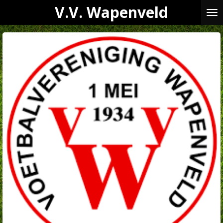
V.V. Wapenveld
Ga
direct
naar
de
hoofdinhoud