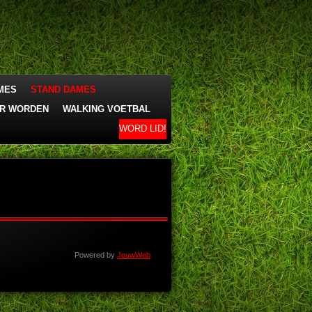
MES
STAND DAMES
R WORDEN
WALKING VOETBAL
WORD LID!
Powered by
JouwWeb