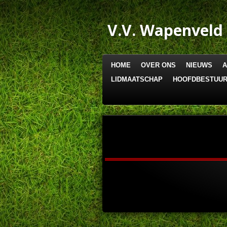
Ga
direct
V.V. Wapenveld
naar
de
hoofdinhoud
HOME
OVER ONS
NIEUWS
LIDMAATSCHAP
HOOFDBESTUU